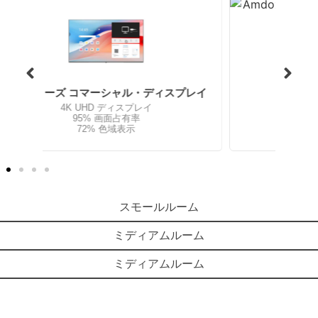
4K ウェブカメラ
プレイ
4K 超高精細画質
T
対角視野角 73°
PDAF オートフォーカス
4倍デジタルズーム
スモールルーム
ミディアムルーム
ミディアムルーム