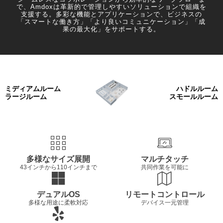
で、Amdoxは革新的で管理しやすいソリューションで組織を
支援する。多彩な機能とアプリケーションで、ビジネスの
「スマートな働き方」「より良いコミュニケーション」「成
果の最大化」をサポートする。
ミディアムルーム
ハドルルーム
ラージルーム
スモールルーム
多様なサイズ展開
マルチタッチ
43インチから110インチまで
共同作業を可能に
デュアルOS
リモートコントロール
多様な用途に柔軟対応
デバイス一元管理