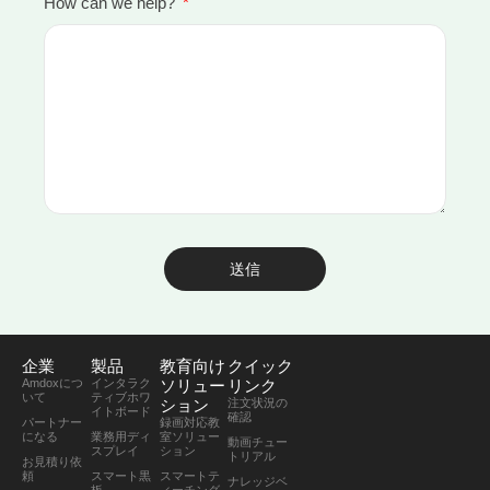
How can we help?
送信
企業
製品
教育向け
クイック
Amdoxにつ
インタラク
ソリュー
リンク
いて
ティブホワ
ション
注文状況の
イトボード
確認
パートナー
録画対応教
になる
業務用ディ
室ソリュー
動画チュー
スプレイ
ション
トリアル
お見積り依
頼
スマート黒
スマートテ
ナレッジベ
板
ィーチング