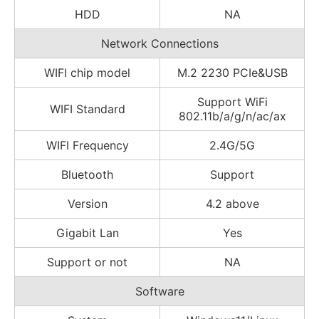
HDD
NA
Network Connections
WIFI chip model
M.2 2230 PCIe&USB
Support WiFi
WIFI Standard
802.11b/a/g/n/ac/ax
WIFI Frequency
2.4G/5G
Bluetooth
Support
Version
4.2 above
Gigabit Lan
Yes
Support or not
NA
Software