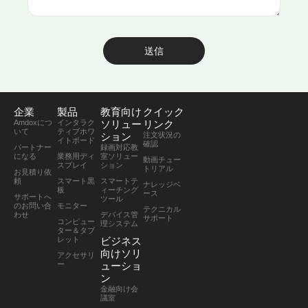
送信
企業
製品
教育向け
クイック
Amdoxにつ
インタラク
ソリュー
リンク
いて
ティブホワ
ション
注文状況の
イトボード
確認
パートナー
録画対応教
になる
業務用ディ
室ソリュー
動画チュー
スプレイ
ション
トリアル
お見積り依
頼
スマート黒
スマートテ
ナレッジベ
板
ィーチング
ース
サポートへ
ツール
のお問い合
モニター
テクニカル
わせ
デバイス管
サポート
コンピュー
理システム
ター＆タブ
レット
ビジネス
向けソリ
アクセサリ
ー
ューショ
ン
金融向け会
議室