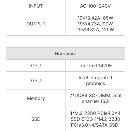
INPUT
AC 100~240V
19V/3.42A, 65W
OUTPUT
19V/4.73A, 90W
19V/6.32A, 120W
Hardware
CPU
Intel I5-13420H
Intel Integrated
GPU
graphics
2*DDR4 SO-DIMM,Dual
Memory
channel 16G
1*M.2 2280 PCIe4.0×4
SSD
SSD 512G 1*M.2 2280
PCIe3.0×4/SATA SSD"