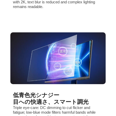
with 2K, text blur is reduced and complex lighting
remains readable.
低青色光シナジー
目への快適さ、スマート調光
Triple eye‑care: DC dimming to cut flicker and
fatigue; low‑blue mode filters harmful bands while