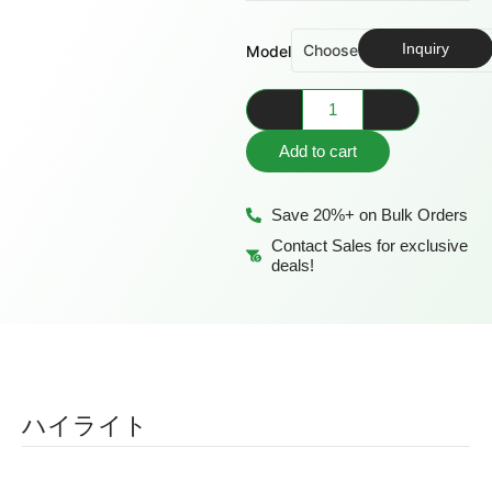
Inquiry
Model
Add to cart
Save 20%+ on Bulk Orders
Contact Sales for exclusive
deals!
ハイライト