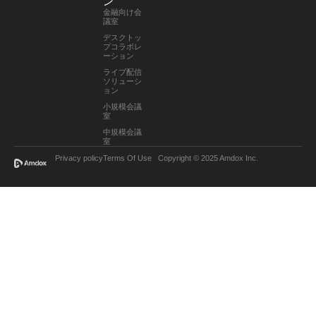
ン
金融向け会
議室
デスクトッ
プコラボレ
ーション
ライブ配信
ソリューシ
ョン
小規模会議
室
中規模会議
室
Privacy policy
Terms Of Use
Copyright © 2025 Amdox Inc.