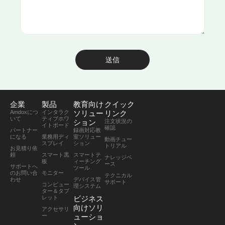
送信
企業
製品
教育向け
クイック
Amdoxにつ
インタラク
ソリュー
リンク
いて
ティブホワ
ション
注文状況の
イトボード
確認
パートナー
録画対応教
になる
業務用ディ
室ソリュー
動画チュー
スプレイ
ション
トリアル
お見積り依
頼
スマート黒
スマートテ
ナレッジベ
板
ィーチング
ース
サポートへ
ツール
のお問い合
モニター
テクニカル
わせ
デバイス管
サポート
コンピュー
理システム
ター＆タブ
レット
ビジネス
向けソリ
アクセサリ
ー
ューショ