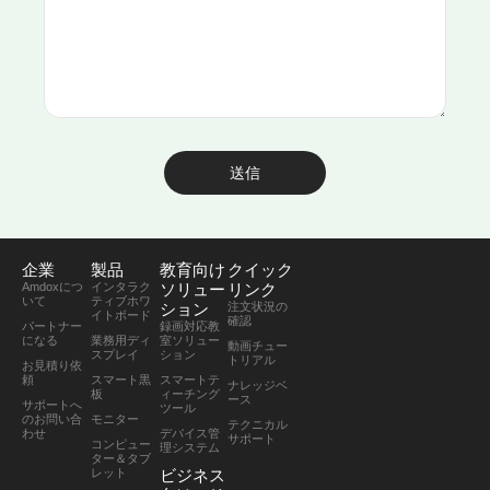
送信
企業
製品
教育向け
クイック
Amdoxにつ
インタラク
ソリュー
リンク
いて
ティブホワ
ション
注文状況の
イトボード
確認
パートナー
録画対応教
になる
業務用ディ
室ソリュー
動画チュー
スプレイ
ション
トリアル
お見積り依
頼
スマート黒
スマートテ
ナレッジベ
板
ィーチング
ース
サポートへ
ツール
のお問い合
モニター
テクニカル
わせ
デバイス管
サポート
コンピュー
理システム
ター＆タブ
レット
ビジネス