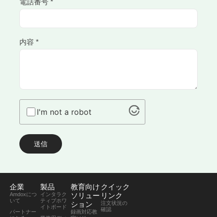
電話番号 *
内容 *
I'm not a robot
送信
企業
製品
教育向け
クイック
Amdoxにつ
インタラク
ソリュー
リンク
いて
ティブホワ
ション
注文状況の
イトボード
確認
パートナー
録画対応教