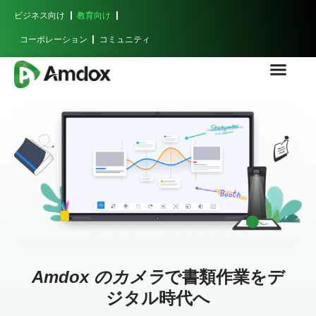
ビジネス向け
教育向け
コーポレーション
コミュニティ
Amdox のカメラ
で書類作業をデ
ジタル時代へ