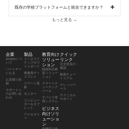
既存の学校プラットフォームと統合できますか？
もっと見る →
企業
製品
教育向け
クイック
Amdoxにつ
インタラク
ソリュー
リンク
いて
ティブホワ
ション
注文状況の
イトボード
確認
パートナー
録画対応教
になる
業務用ディ
室ソリュー
動画チュー
スプレイ
ション
トリアル
お見積り依
頼
スマート黒
スマートテ
ナレッジベ
板
ィーチング
ース
サポートへ
ツール
のお問い合
モニター
テクニカル
わせ
デバイス管
サポート
コンピュー
理システム
ター＆タブ
レット
ビジネス
向けソリ
アクセサリ
ー
ューショ
ン
金融向け会