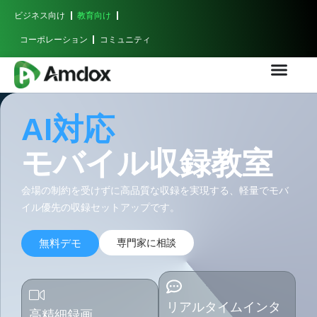
ビジネス向け
教育向け
コーポレーション
コミュニティ
AI対応
モバイル収録教室
会場の制約を受けずに高品質な収録を実現する、軽量でモバ
イル優先の収録セットアップです。
無料デモ
専門家に相談
リアルタイムインタ
高精細録画