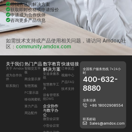
寻找合适的解决方案
获取即时价格或申请报价
申请成为合作伙伴
咨询更多产品信息
如需技术支持或产品使用相关问题，请访问 Amdox 社
区：
community.amdox.com
关于我们
热门产品
数字教育
快速链接
关于 Amdox
智能交互平
解决方案
订单状态
全国客户服务热线 7*24小
板
时
安道录播系
成为合作伙
视频中心
400-632-
统
伴
商业显示屏
产品FAQ
智慧教学工
联系我们
智慧黑板
8880
具
技术支持
PC显示器
设备管理系
统DMS
移动闺蜜机
业务洽谈
+86 18002908554
企业协作
算力产品
与数字办
周边配件
公
微型会议室
联系邮箱
Sales@amdox.com
小型会议室