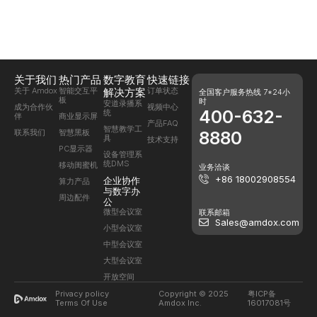
关于我们
热门产品
数字教育
快速链接
关于 Amdox
智能交互平
解决方案
订单状态
全国客户服务热线 7*24小
板
时
安道录播系
成为合作伙
视频中心
400-632-
统
伴
商业显示屏
产品FAQ
智慧教学工
联系我们
智慧黑板
8880
具
技术支持
PC显示器
设备管理系
统DMS
移动闺蜜机
业务洽谈
+86 18002908554
企业协作
算力产品
与数字办
周边配件
公
微型会议室
联系邮箱
Sales@amdox.com
小型会议室
中型会议室
大型会议室
开放空间
Privacy policy
Copyright © 2025
粤ICP备
Terms Of Use
Amdox Inc.
16017081号