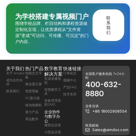
为学校搭建专属视频门户
联
系
围绕学校品牌、栏目结构和课程资源做
我
定制化呈现，让优质课程从“文件资
们
源”变成“可访问、可传播、可沉淀”的门
户内容。
关于我们
热门产品
数字教育
快速链接
关于 Amdox
智能交互平
解决方案
订单状态
全国客户服务热线 7*24小
板
时
安道录播系
成为合作伙
视频中心
400-632-
统
伴
商业显示屏
产品FAQ
智慧教学工
联系我们
智慧黑板
8880
具
技术支持
PC显示器
设备管理系
统DMS
移动闺蜜机
业务洽谈
+86 18002908554
企业协作
算力产品
与数字办
周边配件
公
微型会议室
联系邮箱
Sales@amdox.com
小型会议室