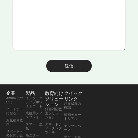
送信
企業
製品
教育向け
クイック
Amdoxにつ
インタラク
ソリュー
リンク
いて
ティブホワ
ション
注文状況の
イトボード
確認
パートナー
録画対応教
になる
業務用ディ
室ソリュー
動画チュー
スプレイ
ション
トリアル
お見積り依
頼
スマート黒
スマートテ
ナレッジベ
板
ィーチング
ース
サポートへ
ツール
のお問い合
モニター
テクニカル