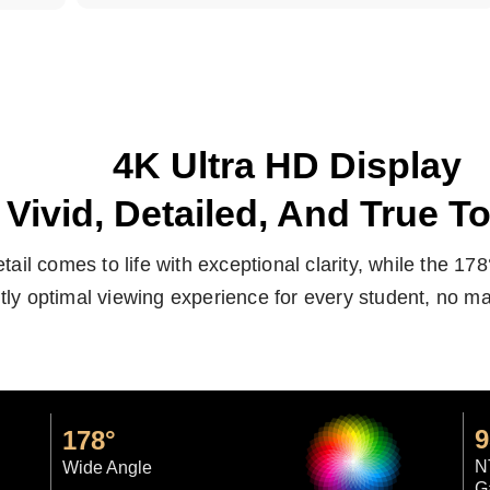
4K Ultra HD Display
Vivid, Detailed, And True To
tail comes to life with exceptional clarity, while the 1
tly optimal viewing experience for every student, no mat
178°
N
Wide Angle
G