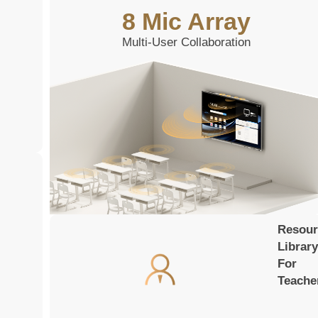
8 Mic Array
Multi-User Collaboration
Resour
Library
For
Teache