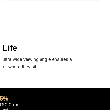
 Life
78° ultra-wide viewing angle ensures a
ter where they sit.
95%
TSC Color
amut