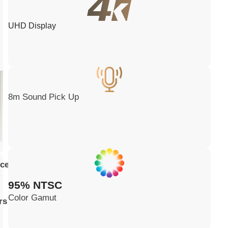
UHD Display
8m Sound Pick Up
ce
95% NTSC
Color Gamut
rs