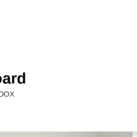
oard
AMDOX