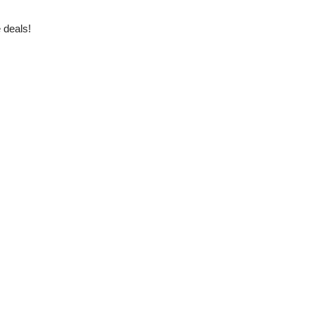
s
 deals!