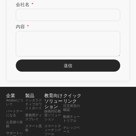
会社名
内容
送信
企業
製品
教育向け
クイック
Amdoxにつ
インタラク
ソリュー
リンク
いて
ティブホワ
ション
注文状況の
イトボード
確認
パートナー
録画対応教
になる
業務用ディ
室ソリュー
動画チュー
スプレイ
ション
トリアル
お見積り依
頼
スマート黒
スマートテ
ナレッジベ
板
ィーチング
ース
サポートへ
ツール