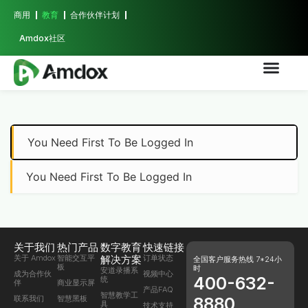
商用
教育
合作伙伴计划
Amdox社区
You Need First To Be Logged In
You Need First To Be Logged In
关于我们
热门产品
数字教育
快速链接
关于 Amdox
智能交互平
解决方案
订单状态
全国客户服务热线 7*24小
板
时
安道录播系
成为合作伙
视频中心
400-632-
统
伴
商业显示屏
产品FAQ
智慧教学工
联系我们
智慧黑板
8880
具
技术支持