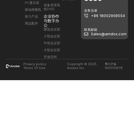
PC显示器
设备管理系
统DMS
移动闺蜜机
业务洽谈
+86 18002908554
企业协作
算力产品
与数字办
周边配件
公
微型会议室
联系邮箱
Sales@amdox.com
小型会议室
中型会议室
大型会议室
开放空间
Privacy policy
Copyright © 2025
粤ICP备
Terms Of Use
Amdox Inc.
16017081号