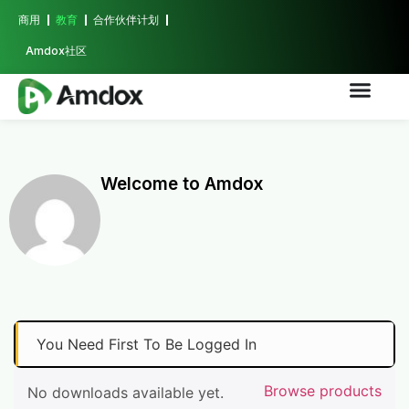
商用
教育
合作伙伴计划
Amdox社区
Welcome to Amdox
You Need First To Be Logged In
Browse products
No downloads available yet.