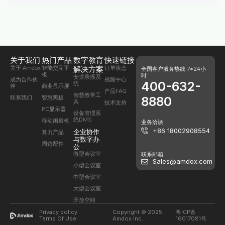
关于我们
热门产品
数字教育
快速链接
关于 Amdox
智能交互平
解决方案
订单状态
全国客户服务热线 7*24小
板
时
安道录播系
成为合作伙
视频中心
400-632-
统
伴
商业显示屏
产品FAQ
智慧教学工
联系我们
智慧黑板
8880
具
技术支持
PC显示器
设备管理系
统DMS
移动闺蜜机
业务洽谈
+86 18002908554
企业协作
算力产品
与数字办
周边配件
公
微型会议室
联系邮箱
Sales@amdox.com
小型会议室
中型会议室
大型会议室
开放空间
Privacy policy
Copyright © 2025
粤ICP备
Terms Of Use
Amdox Inc.
16017081号