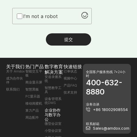
I'm not a robot
提交
关于我们
热门产品
数字教育
快速链接
关于 Amdox
智能交互平
解决方案
订单状态
全国客户服务热线 7*24小
板
时
安道录播系
成为合作伙
视频中心
400-632-
统
伴
商业显示屏
产品FAQ
智慧教学工
联系我们
智慧黑板
8880
具
技术支持
PC显示器
设备管理系
统DMS
移动闺蜜机
业务洽谈
+86 18002908554
企业协作
算力产品
与数字办
周边配件
公
微型会议室
联系邮箱
Sales@amdox.com
小型会议室