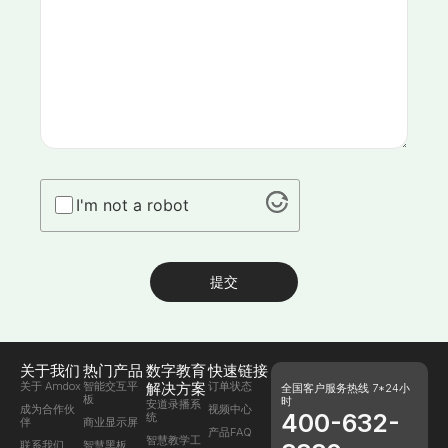
I'm not a robot
提交
关于我们
热门产品
数字教育
快速链接
关于 Amdox
智能交互平
解决方案
订单状态
全国客户服务热线 7*24小
板
时
安道录播系
成为合作伙
视频中心
400-632-
统
伴
商业显示屏
产品FAQ
智慧教学工
联系我们
智慧黑板