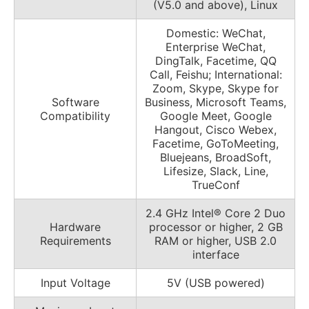
(V5.0 and above), Linux
Domestic: WeChat,
Enterprise WeChat,
DingTalk, Facetime, QQ
Call, Feishu; International:
Zoom, Skype, Skype for
Software
Business, Microsoft Teams,
Compatibility
Google Meet, Google
Hangout, Cisco Webex,
Facetime, GoToMeeting,
Bluejeans, BroadSoft,
Lifesize, Slack, Line,
TrueConf
2.4 GHz Intel® Core 2 Duo
Hardware
processor or higher, 2 GB
Requirements
RAM or higher, USB 2.0
interface
Input Voltage
5V (USB powered)