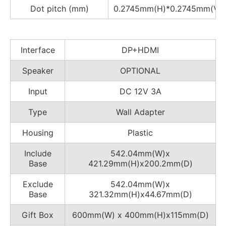
Dot pitch (mm)
0.2745mm(H)*0.2745mm(V)
Interface
DP+HDMI
Speaker
OPTIONAL
Input
DC 12V 3A
Type
Wall Adapter
Housing
Plastic
Include
542.04mm(W)x
Base
421.29mm(H)x200.2mm(D)
Exclude
542.04mm(W)x
Base
321.32mm(H)x44.67mm(D)
Gift Box
600mm(W) x 400mm(H)x115mm(D)