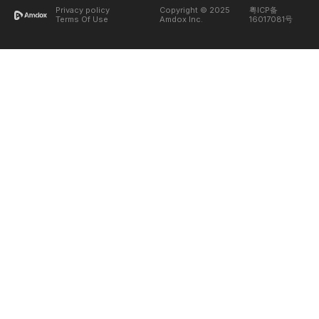
Privacy policy
Copyright © 2025
粤ICP备
Terms Of Use
Amdox Inc.
16017081号