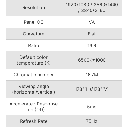
1920*1080 / 2560*1440
Resolution
/ 3840*2160
Panel OC
VA
Curvature
Flat
Ratio
16:9
Default color
6500K±1000
temperature (K)
Chromatic number
16.7M
Viewing angle
178°(H)/178°(V)
(horizontal/vertical)
Accelerated Response
5ms
Time (OD)
Refresh Rate
75Hz