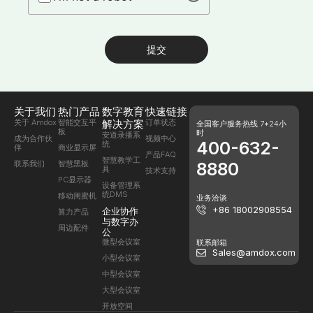
提交
关于我们
热门产品
数字教育
快速链接
关于 Amdox
智能交互平
解决方案
订单状态
全国客户服务热线 7*24小
板
时
安道录播系
成为合作伙
视频中心
400-632-
统
伴
商业显示屏
产品FAQ
智慧教学工
联系我们
智慧黑板
8880
具
技术支持
PC显示器
设备管理系
统DMS
移动闺蜜机
业务洽谈
+86 18002908554
企业协作
算力产品
与数字办
周边配件
公
微型会议室
联系邮箱
Sales@amdox.com
小型会议室
中型会议室
大型会议室
开放空间