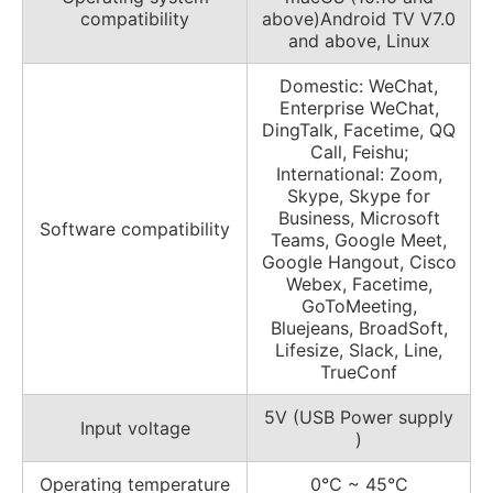
compatibility
above)Android TV V7.0
and above, Linux
Domestic: WeChat,
Enterprise WeChat,
DingTalk, Facetime, QQ
Call, Feishu;
International: Zoom,
Skype, Skype for
Business, Microsoft
Software compatibility
Teams, Google Meet,
Google Hangout, Cisco
Webex, Facetime,
GoToMeeting,
Bluejeans, BroadSoft,
Lifesize, Slack, Line,
TrueConf
5V (USB Power supply
Input voltage
)
Operating temperature
0°C ~ 45°C