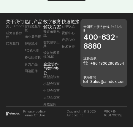
关于我们
热门产品
数字教育
快速链接
关于 Amdox
智能交互平
解决方案
订单状态
全国客户服务热线 7*24小
板
时
安道录播系
成为合作伙
视频中心
400-632-
统
伴
商业显示屏
产品FAQ
智慧教学工
联系我们
智慧黑板
8880
具
技术支持
PC显示器
设备管理系
统DMS
移动闺蜜机
业务洽谈
+86 18002908554
企业协作
算力产品
与数字办
周边配件
公
微型会议室
联系邮箱
Sales@amdox.com
小型会议室
中型会议室
大型会议室
开放空间
Privacy policy
Copyright © 2025
粤ICP备
Terms Of Use
Amdox Inc.
16017081号