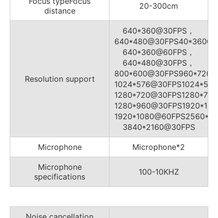
Focus typeFocus
20-300cm
distance
640*360@30FPS，
640*480@30FPS40*360@
640*360@60FPS，
640*480@30FPS，
800*600@30FPS960*720
Resolution support
1024*576@30FPS1024*57
1280*720@30FPS1280*72
1280*960@30FPS1920*10
1920*1080@60FPS2560*1
3840*2160@30FPS
Microphone
Microphone*2
Microphone
100-10KHZ
specifications
Noise cancellation