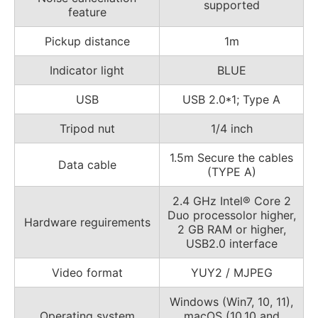
supported
feature
Pickup distance
1m
Indicator light
BLUE
USB
USB 2.0*1; Type A
Tripod nut
1/4 inch
1.5m Secure the cables
Data cable
(TYPE A)
2.4 GHz Intel® Core 2
Duo processolor higher,
Hardware reguirements
2 GB RAM or higher,
USB2.0 interface
Video format
YUY2 / MJPEG
Windows (Win7, 10, 11),
Operating system
macOS (10.10 and