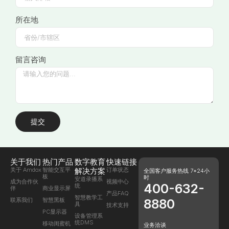
所在地
留言咨询
提交
关于我们
热门产品
数字教育
快速链接
关于 Amdox
智能交互平
解决方案
订单状态
全国客户服务热线 7*24小
板
时
安道录播系
成为合作伙
视频中心
400-632-
统
伴
商业显示屏
产品FAQ
智慧教学工
联系我们
智慧黑板
8880
具
技术支持
PC显示器
设备管理系
统DMS
移动闺蜜机
业务洽谈