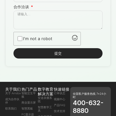
合作洽谈
I'm not a robot
提交
关于我们
热门产品
数字教育
快速链接
关于 Amdox
智能交互平
解决方案
订单状态
全国客户服务热线 7*24小
板
时
安道录播系
成为合作伙
视频中心
400-632-
统
伴
商业显示屏
产品FAQ
智慧教学工
联系我们
智慧黑板
8880
具
技术支持
PC显示器